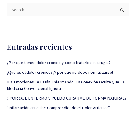
B
u
s
c
Entradas recientes
a
r
¿Por qué tienes dolor crónico y cómo tratarlo sin cirugía?
p
¿Que es el dolor crónico? ¡Y por que no debe normalizarse!
o
r
Tus Emociones Te Están Enfermando: La Conexión Oculta Que La
Medicina Convencional Ignora
:
¿ POR QUE ENFERMO?, PUEDO CURARME DE FORMA NATURAL?
“Inflamación articular: Comprendiendo el Dolor Articular”