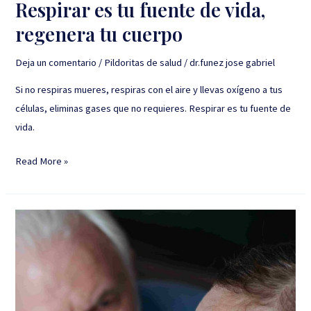
Respirar es tu fuente de vida,
regenera tu cuerpo
Deja un comentario
/
Pildoritas de salud
/
dr.funez jose gabriel
Si no respiras mueres, respiras con el aire y llevas oxígeno a tus
células, eliminas gases que no requieres. Respirar es tu fuente de
vida.
Read More »
Fibromialgia…
dolor
de
origen
emocional