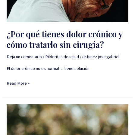
cómo
tratarlo
sin
cirugía?
¿Por qué tienes dolor crónico y
cómo tratarlo sin cirugía?
Deja un comentario
/
Pildoritas de salud
/
dr.funez jose gabriel
El dolor crónico no es normal… tiene solución
Read More »
¿Que
es
el
dolor