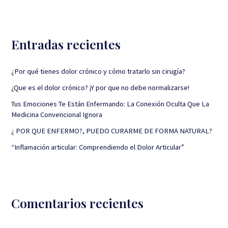
s
c
Entradas recientes
a
r
¿Por qué tienes dolor crónico y cómo tratarlo sin cirugía?
p
¿Que es el dolor crónico? ¡Y por que no debe normalizarse!
o
r
Tus Emociones Te Están Enfermando: La Conexión Oculta Que La
Medicina Convencional Ignora
:
¿ POR QUE ENFERMO?, PUEDO CURARME DE FORMA NATURAL?
“Inflamación articular: Comprendiendo el Dolor Articular”
Comentarios recientes