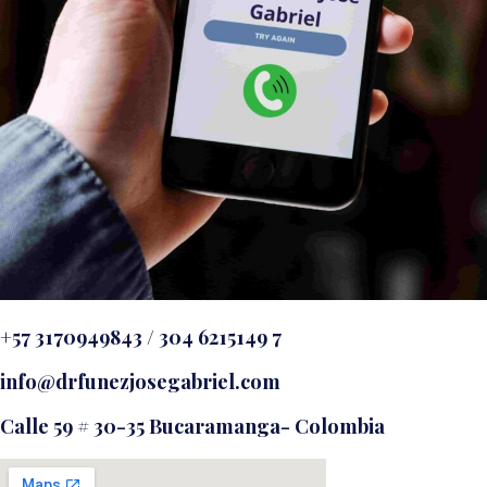
+57 3170949843 / 304 6215149 7
info@drfunezjosegabriel.com
Calle 59 # 30-35 Bucaramanga- Colombia