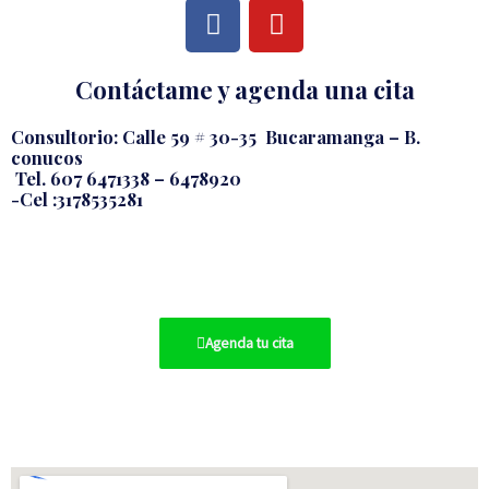
F
Y
a
o
c
u
Contáctame y agenda una cita
e
t
b
u
Consultorio: Calle 59 # 30-35 Bucaramanga – B.
o
b
conucos
o
e
Tel. 607 6471338 – 6478920
k
-Cel :3178535281
Agenda tu cita