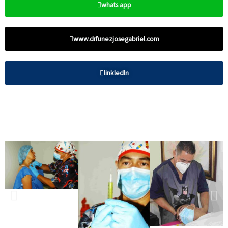
whats app
www.drfunezjosegabriel.com
linkledln